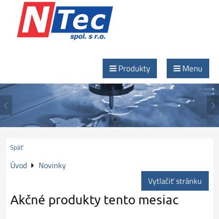
Produkty
Menu
Ľubovoľný materiál, lubovoľný tvar...
NTec - špecialista na rezanie vodným lúčom
Ľubovoľný materiál, lubovoľný tvar...
Späť
NTec - špecialista na rezanie vodným lúčom
Úvod
Novinky
Vytlačiť stránku
Akčné produkty tento mesiac