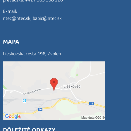
E-mail:
ntec@ntec.sk
,
babic@ntec.sk
MAPA
Lieskovská cesta 196, Zvolen
DÔLEŽITÉ ODKAZY