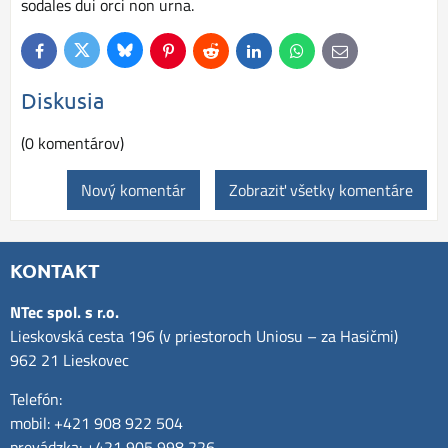
sodales dui orci non urna.
Bluesky
Twitter
Facebook
Pinterest
Reddit
LinkedIn
WhatsApp
E-
mail
Diskusia
(0 komentárov)
Nový komentár
Zobraziť všetky komentáre
KONTAKT
NTec spol. s r.o.
Lieskovská cesta 196 (v priestoroch Uniosu – za Hasičmi)
962 21 Lieskovec
Telefón:
mobil: +421 908 922 504
prevádzka: +421 905 998 226