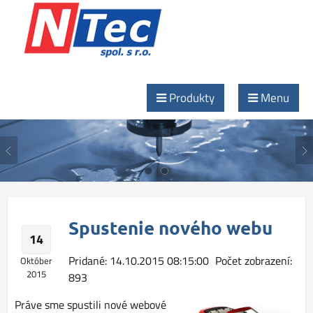
Produkty
Menu
Ľubovoľný materiál, lubovoľný tvar...
NTec - špecialista na rezanie vodným lúčom
Ľubovoľný materiál, lubovoľný tvar...
Spustenie nového webu
NTec - špecialista na rezanie vodným lúčom
14
Pridané: 14.10.2015 08:15:00
Počet zobrazení:
Október
2015
893
Práve sme spustili nové webové