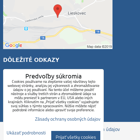
DÔLEŽITÉ ODKAZY
Rezanie vodným lúčom
Predvoľby súkromia
Cookies používame na zlepšenie vašej návštevy tejto
Predaj nerezových plechov
webovej stránky, analýzu jej výkonnosti a zhromažďovanie
údajov o jej používaní. Na tento účel môžeme použiť
nástroje a služby tretích strán a zhromaždené údaje sa
Fotogaléria
môžu preniesť k partnerom v EÚ, USA alebo iných
krajinách. Kliknutím na „Prijať všetky cookies“ vyjadrujete
Informácie V.O.
svoj súhlas s týmto spracovaním. Nižšie môžete nájsť
podrobné informácie alebo upraviť svoje preferencie.
Kontakt
Zásady ochrany osobných údajov
Predvoľby súkromia
Zásady ochrany osobných údajov
Ukázať podrobnosti
Prijať všetky cookies