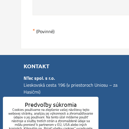
*
(Povinné)
KONTAKT
NTec spol. s r.o.
Lieskovská cesta 196 (v priestoroch Uniosu – za
Hasičmi)
962 21 Lieskovec
Predvoľby súkromia
Telefón:
Cookies používame na zlepšenie vašej návštevy tejto
webovej stránky, analýzu jej výkonnosti a zhromažďovanie
mobil: +421 908 922 504
údajov o jej používaní. Na tento účel môžeme použiť
nástroje a služby tretích strán a zhromaždené údaje sa
prevádzka: +421 905 998 226
môžu preniesť k partnerom v EÚ, USA alebo iných
krajinách. Kliknutím na „Prijať všetky cookies“ vyjadrujete