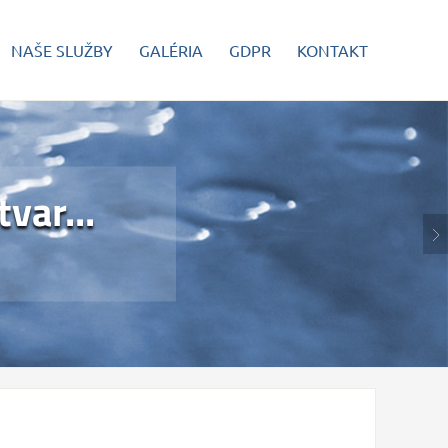
NAŠE SLUŽBY
GALÉRIA
GDPR
KONTAKT
var...
var...